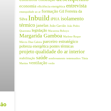
entrevista
economia
eficiência energética
formação
Gil Ferreira da
estanquidade ao ar
Inbuild
isolamento
Silva
iPHA
térmico
janelas
João Gavião
João Pedro
legislação
Quaresma
Macarena Bohoyo
Margarida Gamboa
Marlene Roque
parceiro estratégico
Márcio Dias Caleira
pobreza energética
pontes térmicas
projeto
qualidade do ar interior
saúde
reabilitação
sombreamento
testemunhos
Tânia
ventilação
Martins
verão
não