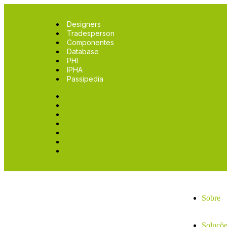
Designers
Tradesperson
Componentes
Database
PHI
IPHA
Passipedia
Designers
Tradesperson
Componentes
Database
PHI
IPHA
Passipedia
Sobre
Soluçõe