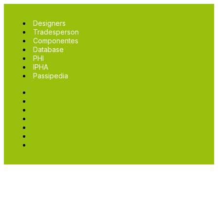
Designers
Tradesperson
Componentes
Database
PHI
IPHA
Passipedia
Designers
Tradesperson
Componentes
Database
PHI
IPHA
Passipedia