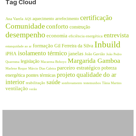
Tag Cloud
certificação
aquecimento
arrefecimento
Ana Varela
AQS
Comunidade
conforto
construção
desempenho
entrevista
economia
eficiência energética
Inbuild
formação
Gil Ferreira da Silva
estanquidade ao ar
isolamento térmico
janelas
iPHA
João Gavião
João Pedro
Margarida Gamboa
legislação
Quaresma
Macarena Bohoyo
parceiro estratégico
pobreza
Marlene Roque
Márcio Dias Caleira
projeto
qualidade do ar
energética
pontes térmicas
interior
saúde
reabilitação
sombreamento
testemunhos
Tânia Martins
ventilação
verão