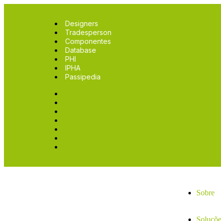
Designers
Tradesperson
Componentes
Database
PHI
IPHA
Passipedia
Designers
Tradesperson
Componentes
Database
PHI
IPHA
Passipedia
Sobre
Soluçõe