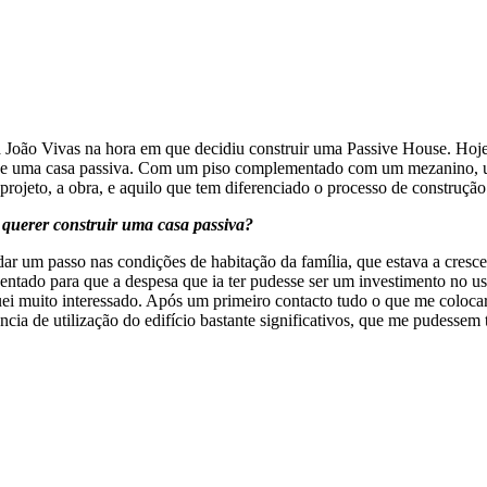
ra João Vivas na hora em que decidiu construir uma Passive House. Ho
eve uma casa passiva. Com um piso complementado com um mezanino, um
rojeto, a obra, e aquilo que tem diferenciado o processo de construçã
querer construir uma casa passiva?
dar um passo nas condições de habitação da família, que estava a cresce
entado para que a despesa que ia ter pudesse ser um investimento no usu
ei muito interessado. Após um primeiro contacto tudo o que me colocara
cia de utilização do edifício bastante significativos, que me pudessem 