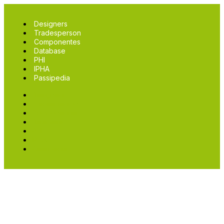
Designers
Tradesperson
Componentes
Database
PHI
IPHA
Passipedia
Designers
Tradesperson
Componentes
Database
PHI
IPHA
Passipedia