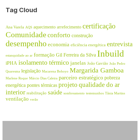
Tag Cloud
certificação
aquecimento
arrefecimento
Ana Varela
AQS
Comunidade
conforto
construção
desempenho
entrevista
economia
eficiência energética
Inbuild
formação
Gil Ferreira da Silva
estanquidade ao ar
isolamento térmico
janelas
iPHA
João Gavião
João Pedro
Margarida Gamboa
legislação
Quaresma
Macarena Bohoyo
parceiro estratégico
pobreza
Marlene Roque
Márcio Dias Caleira
projeto
qualidade do ar
energética
pontes térmicas
interior
saúde
reabilitação
sombreamento
testemunhos
Tânia Martins
ventilação
verão