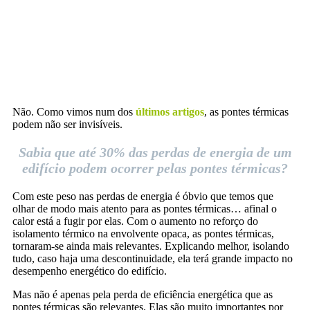
Não. Como vimos num dos
últimos artigos
, as pontes térmicas
podem não ser invisíveis.
Sabia que até 30% das perdas de energia de um
edifício podem ocorrer pelas pontes térmicas?
Com este peso nas perdas de energia é óbvio que temos que
olhar de modo mais atento para as pontes térmicas… afinal o
calor está a fugir por elas. Com o aumento no reforço do
isolamento térmico na envolvente opaca, as pontes térmicas,
tornaram-se ainda mais relevantes. Explicando melhor, isolando
tudo, caso haja uma descontinuidade, ela terá grande impacto no
desempenho energético do edifício.
Mas não é apenas pela perda de eficiência energética que as
pontes térmicas são relevantes. Elas são muito importantes por