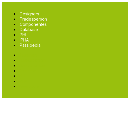
Designers
Tradesperson
Componentes
Database
PHI
IPHA
Passipedia
Designers
Tradesperson
Componentes
Database
PHI
IPHA
Passipedia