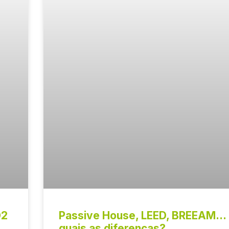
O2
Passive House, LEED, BREEAM…
quais as diferenças?