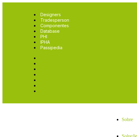
Designers
Tradesperson
Componentes
Database
PHI
IPHA
Passipedia
Designers
Tradesperson
Componentes
Database
PHI
IPHA
Passipedia
Sobre
Soluçõe