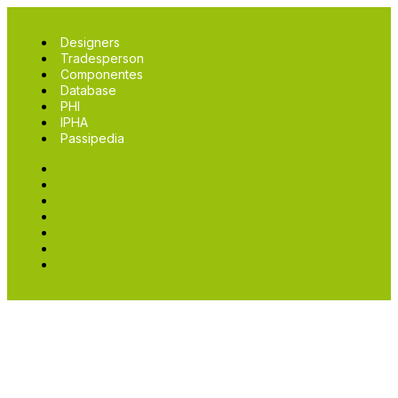
Designers
Tradesperson
Componentes
Database
PHI
IPHA
Passipedia
Designers
Tradesperson
Componentes
Database
PHI
IPHA
Passipedia