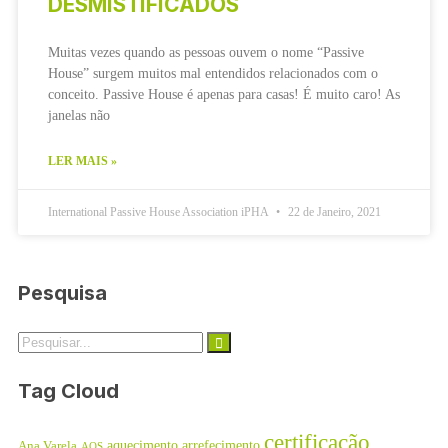
DESMISTIFICADOS
Muitas vezes quando as pessoas ouvem o nome “Passive
House” surgem muitos mal entendidos relacionados com o
conceito. Passive House é apenas para casas! É muito caro! As
janelas não
LER MAIS »
International Passive House Association iPHA
22 de Janeiro, 2021
Pesquisa
Tag Cloud
certificação
aquecimento
arrefecimento
Ana Varela
AQS