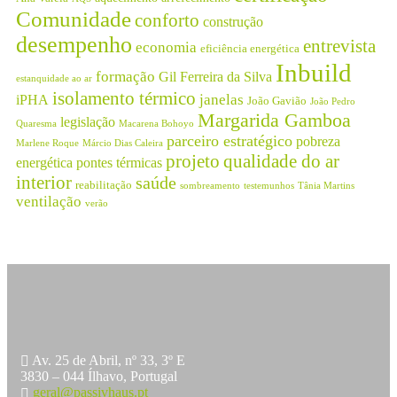
Comunidade
conforto
construção
desempenho
entrevista
economia
eficiência energética
Inbuild
formação
Gil Ferreira da Silva
estanquidade ao ar
isolamento térmico
janelas
iPHA
João Gavião
João Pedro
Margarida Gamboa
legislação
Quaresma
Macarena Bohoyo
parceiro estratégico
pobreza
Marlene Roque
Márcio Dias Caleira
projeto
qualidade do ar
energética
pontes térmicas
interior
saúde
reabilitação
sombreamento
testemunhos
Tânia Martins
ventilação
verão
Av. 25 de Abril, nº 33, 3º E
3830 – 044 Ílhavo, Portugal
geral@passivhaus.pt