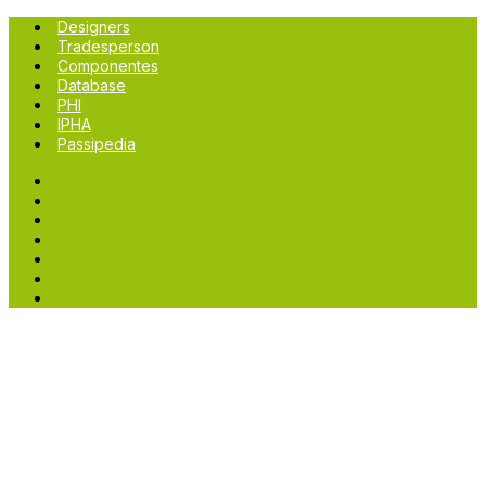
Designers
Tradesperson
Componentes
Database
PHI
IPHA
Passipedia
Designers
Tradesperson
Componentes
Database
PHI
IPHA
Passipedia