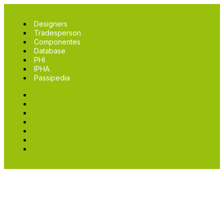
Designers
Tradesperson
Componentes
Database
PHI
IPHA
Passipedia
Designers
Tradesperson
Componentes
Database
PHI
IPHA
Passipedia