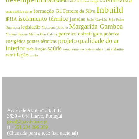
entrevista
economia
eficiência energética
Inbuild
formação
Gil Ferreira da Silva
estanquidade ao ar
isolamento térmico
janelas
iPHA
João Gavião
João Pedro
Margarida Gamboa
legislação
Quaresma
Macarena Bohoyo
parceiro estratégico
pobreza
Marlene Roque
Márcio Dias Caleira
projeto
qualidade do ar
energética
pontes térmicas
interior
saúde
reabilitação
sombreamento
testemunhos
Tânia Martins
ventilação
verão
Av. 25 de Abril, nº 33, 3º E
3830 – 044 Ílhavo, Portugal
geral@passivhaus.pt
+351 234 096 309
(Chamada para a rede fixa nacional)