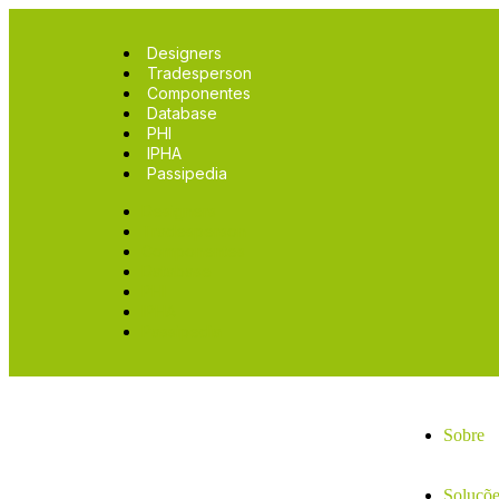
Designers
Tradesperson
Componentes
Database
PHI
IPHA
Passipedia
Designers
Tradesperson
Componentes
Database
PHI
IPHA
Passipedia
Sobre
Soluçõe