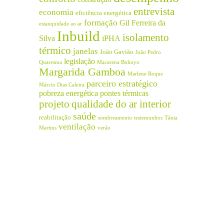
entrevista
economia
eficiência energética
formação
Gil Ferreira da
estanquidade ao ar
Inbuild
isolamento
Silva
iPHA
térmico
janelas
João Gavião
João Pedro
legislação
Quaresma
Macarena Bohoyo
Margarida Gamboa
Marlene Roque
parceiro estratégico
Márcio Dias Caleira
pobreza energética
pontes térmicas
projeto
qualidade do ar interior
saúde
reabilitação
sombreamento
testemunhos
Tânia
ventilação
Martins
verão