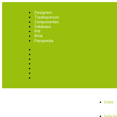
Designers
Tradesperson
Componentes
Database
PHI
IPHA
Passipedia
Designers
Tradesperson
Componentes
Database
PHI
IPHA
Passipedia
Sobre
Soluçõe