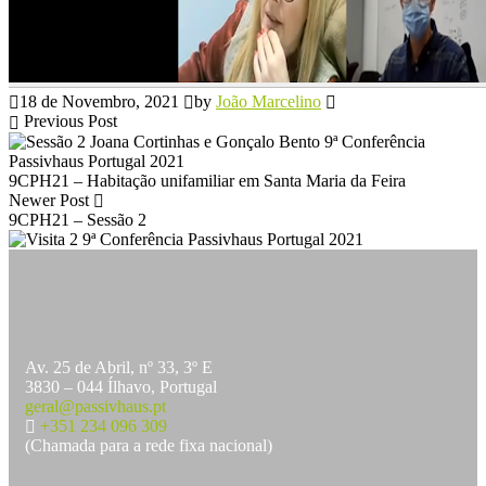
18 de Novembro, 2021
by
João Marcelino
Previous Post
9CPH21 – Habitação unifamiliar em Santa Maria da Feira
Newer Post
9CPH21 – Sessão 2
Av. 25 de Abril, nº 33, 3º E
3830 – 044 Ílhavo, Portugal
geral@passivhaus.pt
+351 234 096 309
(Chamada para a rede fixa nacional)