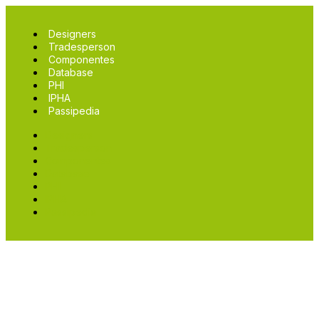
Designers
Tradesperson
Componentes
Database
PHI
IPHA
Passipedia
Designers
Tradesperson
Componentes
Database
PHI
IPHA
Passipedia