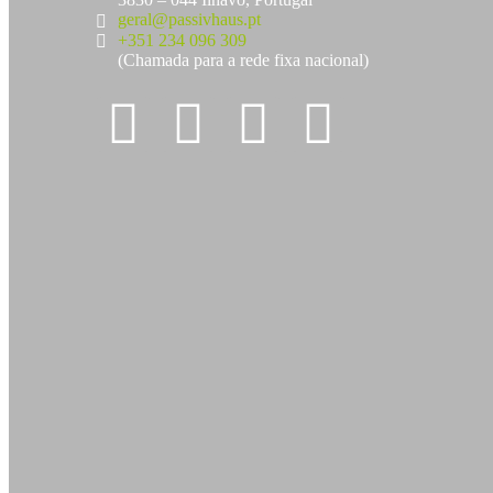
geral@passivhaus.pt
+351 234 096 309
(Chamada para a rede fixa nacional)