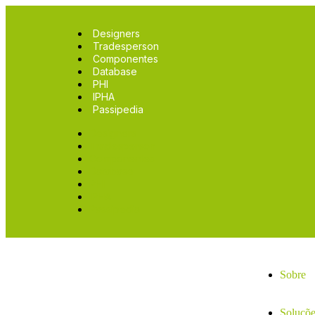
Designers
Tradesperson
Componentes
Database
PHI
IPHA
Passipedia
Designers
Tradesperson
Componentes
Database
PHI
IPHA
Passipedia
Sobre
Soluçõe