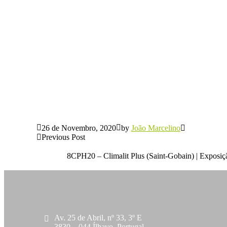
26 de Novembro, 2020
by
João Marcelino
Previous Post
8CPH20 – Climalit Plus (Saint-Gobain) | Exposiç
Av. 25 de Abril, nº 33, 3º E
3830 – 044 Ílhavo, Portugal