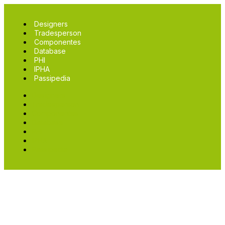
Designers
Tradesperson
Componentes
Database
PHI
IPHA
Passipedia
Designers
Tradesperson
Componentes
Database
PHI
IPHA
Passipedia