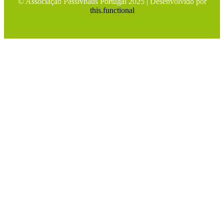
© Associação Passivhaus Portugal 2025 | Desenvolvido por
this.functional