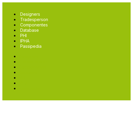
Designers
Tradesperson
Componentes
Database
PHI
IPHA
Passipedia
Designers
Tradesperson
Componentes
Database
PHI
IPHA
Passipedia