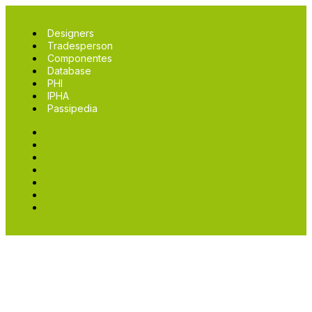
Designers
Tradesperson
Componentes
Database
PHI
IPHA
Passipedia
Designers
Tradesperson
Componentes
Database
PHI
IPHA
Passipedia