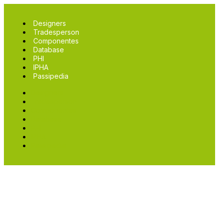
Designers
Tradesperson
Componentes
Database
PHI
IPHA
Passipedia
Designers
Tradesperson
Componentes
Database
PHI
IPHA
Passipedia