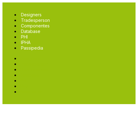
Designers
Tradesperson
Componentes
Database
PHI
IPHA
Passipedia
Designers
Tradesperson
Componentes
Database
PHI
IPHA
Passipedia