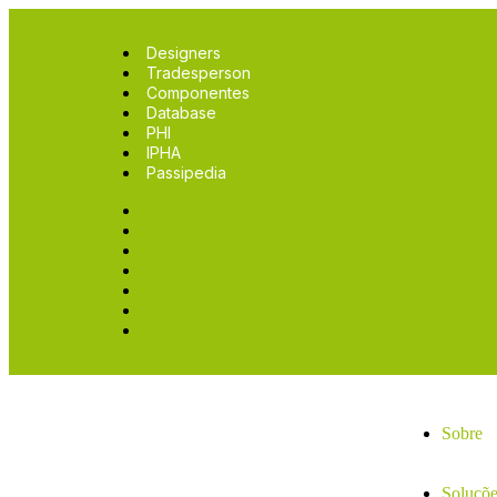
Designers
Tradesperson
Componentes
Database
PHI
IPHA
Passipedia
Designers
Tradesperson
Componentes
Database
PHI
IPHA
Passipedia
Sobre
Soluçõe