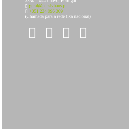
3830 – 044 Ílhavo, Portugal
geral@passivhaus.pt
+351 234 096 309
(Chamada para a rede fixa nacional)