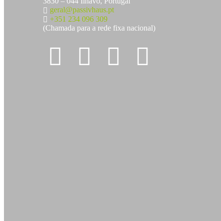
3830 – 044 Ílhavo, Portugal
geral@passivhaus.pt
+351 234 096 309
(Chamada para a rede fixa nacional)