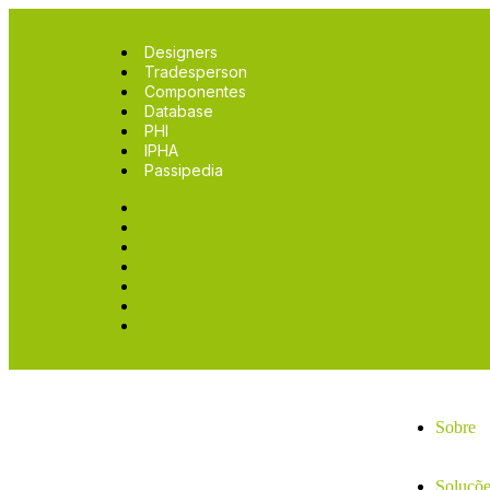
Designers
Tradesperson
Componentes
Database
PHI
IPHA
Passipedia
Designers
Tradesperson
Componentes
Database
PHI
IPHA
Passipedia
Sobre
Soluçõe