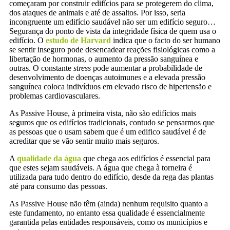
começaram por construir edifícios para se protegerem do clima,
dos ataques de animais e até de assaltos. Por isso, seria
incongruente um edifício saudável não ser um edifício seguro…
Segurança do ponto de vista da integridade física de quem usa o
edifício. O
estudo de Harvard
indica que o facto do ser humano
se sentir inseguro pode desencadear reações fisiológicas como a
libertação de hormonas, o aumento da pressão sanguínea e
outras. O constante
stress
pode aumentar a probabilidade de
desenvolvimento de doenças autoimunes e a elevada pressão
sanguínea coloca indivíduos em elevado risco de hipertensão e
problemas cardiovasculares.
As Passive House, à primeira vista, não são edifícios mais
seguros que os edifícios tradicionais, contudo se pensarmos que
as pessoas que o usam sabem que é um edifico saudável é de
acreditar que se vão sentir muito mais seguros.
A
qualidade da água
que chega aos edifícios é essencial para
que estes sejam saudáveis. A água que chega à torneira é
utilizada para tudo dentro do edifício, desde da rega das plantas
até para consumo das pessoas.
As Passive House não têm (ainda) nenhum requisito quanto a
este fundamento, no entanto essa qualidade é essencialmente
garantida pelas entidades responsáveis, como os municípios e