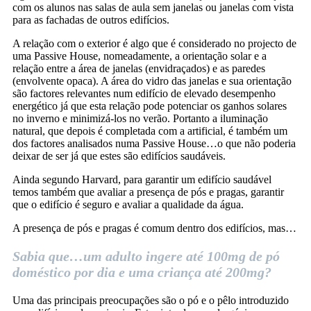
com os alunos nas salas de aula sem janelas ou janelas com vista
para as fachadas de outros edifícios.
A relação com o exterior é algo que é considerado no projecto de
uma Passive House, nomeadamente, a orientação solar e a
relação entre a área de janelas (envidraçados) e as paredes
(envolvente opaca). A área do vidro das janelas e sua orientação
são factores relevantes num edifício de elevado desempenho
energético já que esta relação pode potenciar os ganhos solares
no inverno e minimizá-los no verão. Portanto a iluminação
natural, que depois é completada com a artificial, é também um
dos factores analisados numa Passive House…o que não poderia
deixar de ser já que estes são edifícios saudáveis.
Ainda segundo Harvard, para garantir um edifício saudável
temos também que avaliar a presença de pós e pragas, garantir
que o edifício é seguro e avaliar a qualidade da água.
A presença de pós e pragas é comum dentro dos edifícios, mas…
Sabia que…um adulto ingere até 100mg de pó
doméstico por dia e uma criança até 200mg?
Uma das principais preocupações são o pó e o pêlo introduzido