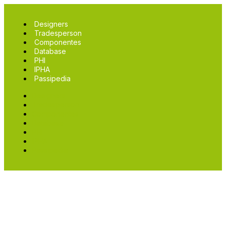
Designers
Tradesperson
Componentes
Database
PHI
IPHA
Passipedia
Designers
Tradesperson
Componentes
Database
PHI
IPHA
Passipedia