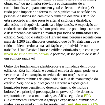
obras, etc.) ou no interior (devido a equipamentos de ar
condicionado, equipamentos em geral e eletrodomésticos). O
ruído pode impactar de forma muito significativa na saúde das
pessoas, e estudos indicam que o aumento dos níveis de ruído
está associado a maior pressão arterial sistólica e diastólica,
alterações na frequência cardíaca e hipertensão. A exposição ao
ruído dentro dos edifícios é um problema que pode impactar com
o desempenho das tarefas a realizar por todos os utilizadores do
edifício. Segundo o estudo de Harvard uma pesquisa recente com
mais de 1.200 trabalhadores constatou que 53% relatavam que o
ruído ambiente reduzia sua satisfação e produtividade no
trabalho. Uma Passive House é edifício otimizado que consegue
níveis de ruído muito baixos
, e portanto, desse ponto de vista é
um edifício saudável.
Outro dos fundamentos identificados é a humidade dentro dos
edifícios. Esta humidade, e eventual entrada de água, pode ter a
ver com a má construção, materiais de construção sem as
características mínimas de qualidade e a falta de manutenção do
edifício. Segundo a publicação de Harvard a exposição a
humidades (que permitem o desenvolvimento de mofos e
bolores) é a principal preocupação na prevenção de doenças
respiratórias como asma ou alergias. Aliás, segundo a
EPA
(Environmental Protection Agency) a exposição a humidades e
mofos, por exemplo no sector residencial,
contribui para 21%