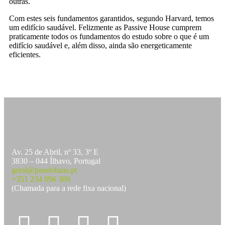
outras.
Com estes seis fundamentos garantidos, segundo Harvard, temos
um edifício saudável. Felizmente as Passive House cumprem
praticamente todos os fundamentos do estudo sobre o que é um
edifício saudável e, além disso, ainda são energeticamente
eficientes.
Av. 25 de Abril, nº 33, 3º E
3830 – 044 Ílhavo, Portugal
geral@passivhaus.pt
+351 234 096 309
(Chamada para a rede fixa nacional)