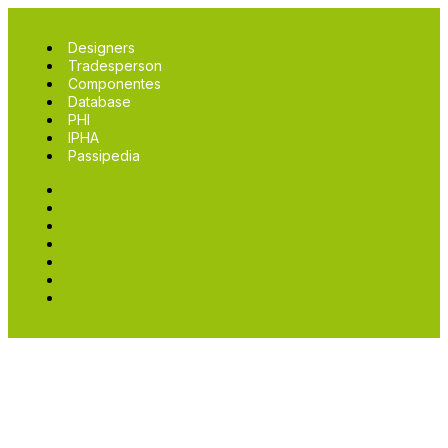
Designers
Tradesperson
Componentes
Database
PHI
IPHA
Passipedia
Designers
Tradesperson
Componentes
Database
PHI
IPHA
Passipedia