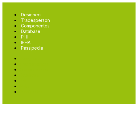
Designers
Tradesperson
Componentes
Database
PHI
IPHA
Passipedia
Designers
Tradesperson
Componentes
Database
PHI
IPHA
Passipedia