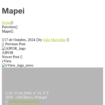
Mapei
Home
Parceiros
Mapei
17 de Outubro, 2024
by
João Marcelino
Previous Post
AIPOR
Newer Post
vView
Av. 25 de Abril, nº 33, 3º E
3830 – 044 Ílhavo, Portugal
geral@passivhaus.pt