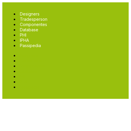
Designers
Tradesperson
Componentes
Database
PHI
IPHA
Passipedia
Designers
Tradesperson
Componentes
Database
PHI
IPHA
Passipedia