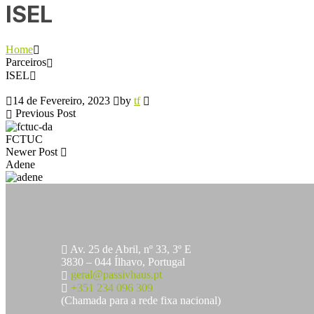
ISEL
Home
Parceiros
ISEL
14 de Fevereiro, 2023
by
tf
Previous Post
FCTUC
Newer Post
Adene
Av. 25 de Abril, nº 33, 3º E
3830 – 044 Ílhavo, Portugal
geral@passivhaus.pt
+351 234 096 309
(Chamada para a rede fixa nacional)