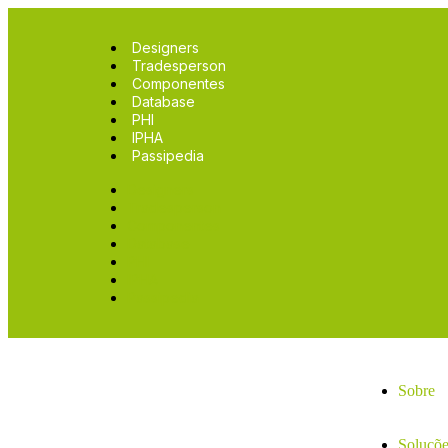
Designers
Tradesperson
Componentes
Database
PHI
IPHA
Passipedia
Designers
Tradesperson
Componentes
Database
PHI
IPHA
Passipedia
Sobre
Soluçõe