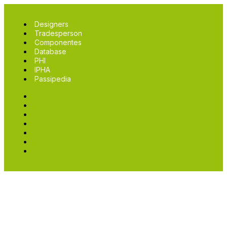
Designers
Tradesperson
Componentes
Database
PHI
IPHA
Passipedia
Designers
Tradesperson
Componentes
Database
PHI
IPHA
Passipedia