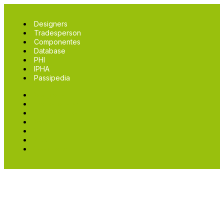
Designers
Tradesperson
Componentes
Database
PHI
IPHA
Passipedia
Designers
Tradesperson
Componentes
Database
PHI
IPHA
Passipedia