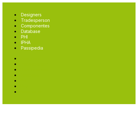
Designers
Tradesperson
Componentes
Database
PHI
IPHA
Passipedia
Designers
Tradesperson
Componentes
Database
PHI
IPHA
Passipedia