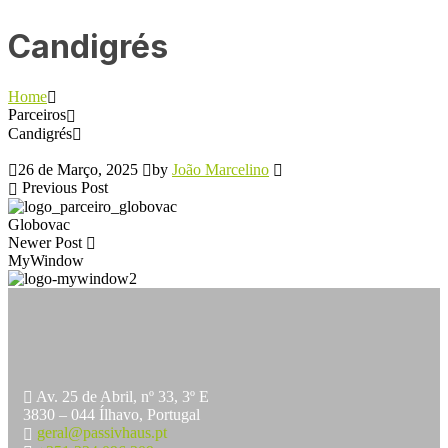
Candigrés
Home
Parceiros
Candigrés
26 de Março, 2025
by
João Marcelino
Previous Post
Globovac
Newer Post
MyWindow
Av. 25 de Abril, nº 33, 3º E
3830 – 044 Ílhavo, Portugal
geral@passivhaus.pt