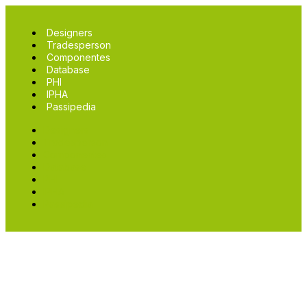
Designers
Tradesperson
Componentes
Database
PHI
IPHA
Passipedia
Designers
Tradesperson
Componentes
Database
PHI
IPHA
Passipedia