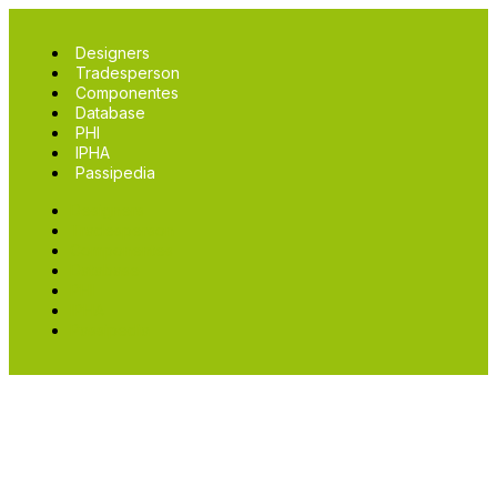
Designers
Tradesperson
Componentes
Database
PHI
IPHA
Passipedia
Designers
Tradesperson
Componentes
Database
PHI
IPHA
Passipedia