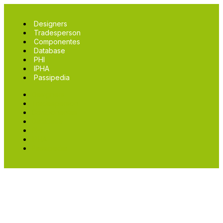
Designers
Tradesperson
Componentes
Database
PHI
IPHA
Passipedia
Designers
Tradesperson
Componentes
Database
PHI
IPHA
Passipedia