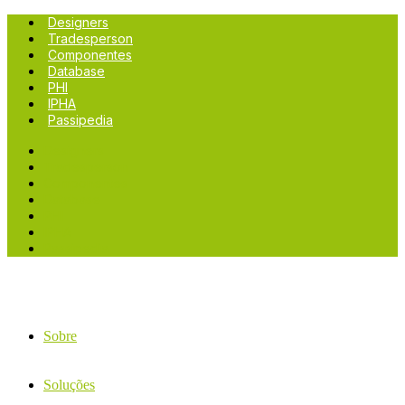
Designers
Tradesperson
Componentes
Database
PHI
IPHA
Passipedia
Designers
Tradesperson
Componentes
Database
PHI
IPHA
Passipedia
Sobre
Soluções