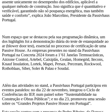
assente unicamente no desempenho dos edifícios, aplicável a
qualquer método de construção. Isso significa que é quantitativo e
verificável, garantindo não só poupança energética, mas também
saúde e conforto”, explica João Marcelino, Presidente da Passivhaus
Portugal.
Num espaço que se destacou pela sua programação dinâmica, um
dos highlights foi a demonstração diária do teste de estanquidade ao
ar (blower door test), essencial no processo de certificação de uma
Passive House. As empresas presentes no stand da Passivhaus
Portugal na Concreta 2024 foram a 1’61 Janelas Termoacústicas,
Airzone Control, Artebel, Caixiplás, Gealan, Homegrid, Itecons,
Knauf Insulation, Lortek, Mapei, Persax, Preceram, Rockwool,
Rothoblaas, Siber, Soler & Palau e Soudal.
Além das atividades no stand, a Passivhaus Portugal participou em
eventos paralelos: no dia 22 de novembro, integrou o Ciclo de
Conferências do IEP, num painel sobre “Sustentabilidade na
Construção e Obras Públicas”; e no dia 23, promoveu uma sessão
sobre os “Grandes Projetos Passive House em Portugal”.
Esta sessão contou com a presença de Pedro Ribeiro, da Danosa,