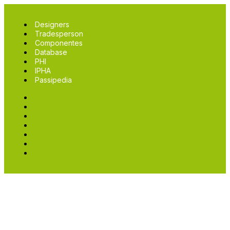
Designers
Tradesperson
Componentes
Database
PHI
IPHA
Passipedia
Designers
Tradesperson
Componentes
Database
PHI
IPHA
Passipedia