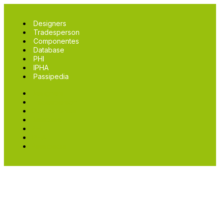
Designers
Tradesperson
Componentes
Database
PHI
IPHA
Passipedia
Designers
Tradesperson
Componentes
Database
PHI
IPHA
Passipedia