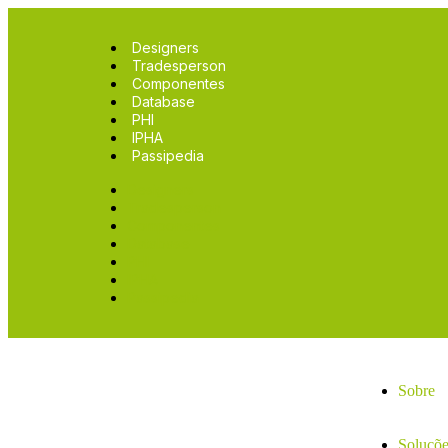
Designers
Tradesperson
Componentes
Database
PHI
IPHA
Passipedia
Designers
Tradesperson
Componentes
Database
PHI
IPHA
Passipedia
Sobre
Soluçõe