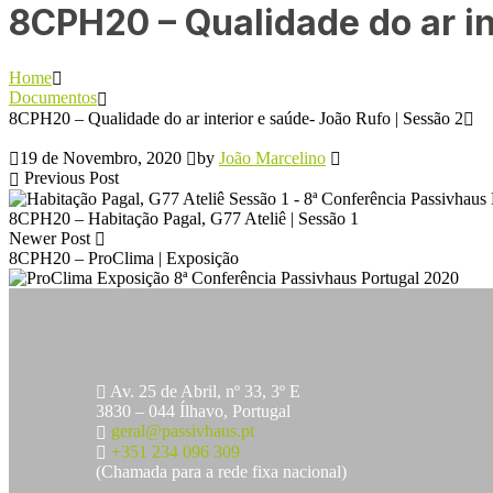
8CPH20 – Qualidade do ar in
Home
Documentos
8CPH20 – Qualidade do ar interior e saúde- João Rufo | Sessão 2
19 de Novembro, 2020
by
João Marcelino
Previous Post
8CPH20 – Habitação Pagal, G77 Ateliê | Sessão 1
Newer Post
8CPH20 – ProClima | Exposição
Av. 25 de Abril, nº 33, 3º E
3830 – 044 Ílhavo, Portugal
geral@passivhaus.pt
+351 234 096 309
(Chamada para a rede fixa nacional)