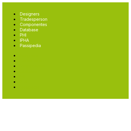
Designers
Tradesperson
Componentes
Database
PHI
IPHA
Passipedia
Designers
Tradesperson
Componentes
Database
PHI
IPHA
Passipedia