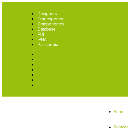
Designers
Tradesperson
Componentes
Database
PHI
IPHA
Passipedia
Designers
Tradesperson
Componentes
Database
PHI
IPHA
Passipedia
Sobre
Soluçõe