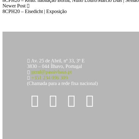
8CPH20 – Reab. habitação Borba, Nuno Louro/Márcio Dias | Sessão
Newer Post
8CPH20 – Eisedicht | Exposição
Av. 25 de Abril, nº 33, 3º E
3830 – 044 Ílhavo, Portugal
geral@passivhaus.pt
+351 234 096 309
(Chamada para a rede fixa nacional)