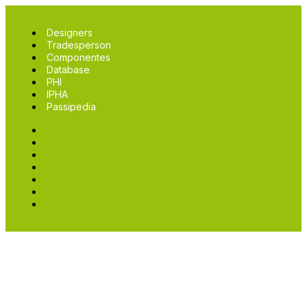
Designers
Tradesperson
Componentes
Database
PHI
IPHA
Passipedia
Designers
Tradesperson
Componentes
Database
PHI
IPHA
Passipedia