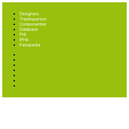
Designers
Tradesperson
Componentes
Database
PHI
IPHA
Passipedia
Designers
Tradesperson
Componentes
Database
PHI
IPHA
Passipedia