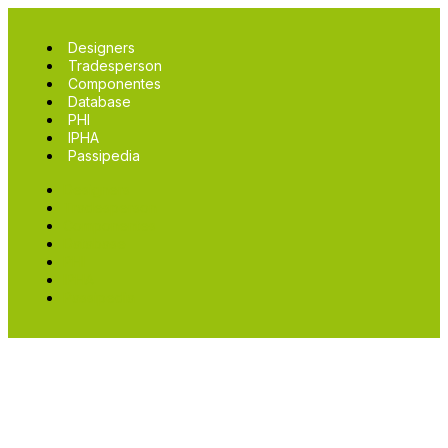
Designers
Tradesperson
Componentes
Database
PHI
IPHA
Passipedia
Designers
Tradesperson
Componentes
Database
PHI
IPHA
Passipedia