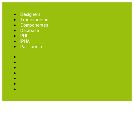
Designers
Tradesperson
Componentes
Database
PHI
IPHA
Passipedia
Designers
Tradesperson
Componentes
Database
PHI
IPHA
Passipedia