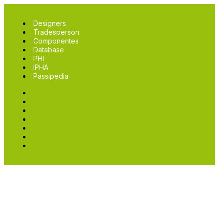
Designers
Tradesperson
Componentes
Database
PHI
IPHA
Passipedia
Designers
Tradesperson
Componentes
Database
PHI
IPHA
Passipedia