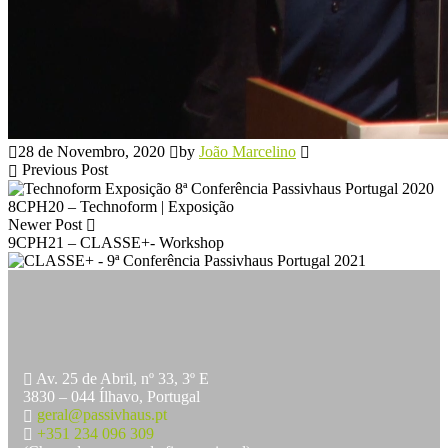
28 de Novembro, 2020
by
João Marcelino
Previous Post
8CPH20 – Technoform | Exposição
Newer Post
9CPH21 – CLASSE+- Workshop
Av. 25 de Abril, nº 33, 3º E
3830 – 044 Ílhavo, Portugal
geral@passivhaus.pt
+351 234 096 309