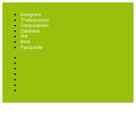
Designers
Tradesperson
Componentes
Database
PHI
IPHA
Passipedia
Designers
Tradesperson
Componentes
Database
PHI
IPHA
Passipedia