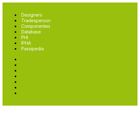
Designers
Tradesperson
Componentes
Database
PHI
IPHA
Passipedia
Designers
Tradesperson
Componentes
Database
PHI
IPHA
Passipedia