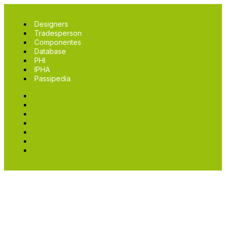
Designers
Tradesperson
Componentes
Database
PHI
IPHA
Passipedia
Designers
Tradesperson
Componentes
Database
PHI
IPHA
Passipedia