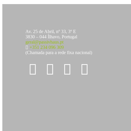
Av. 25 de Abril, nº 33, 3º E
3830 – 044 Ílhavo, Portugal
geral@passivhaus.pt
+351 234 096 309
(Chamada para a rede fixa nacional)