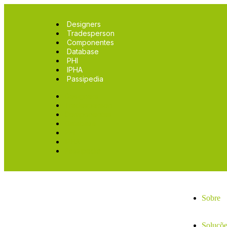
Designers
Tradesperson
Componentes
Database
PHI
IPHA
Passipedia
Designers
Tradesperson
Componentes
Database
PHI
IPHA
Passipedia
Sobre
Soluçõe