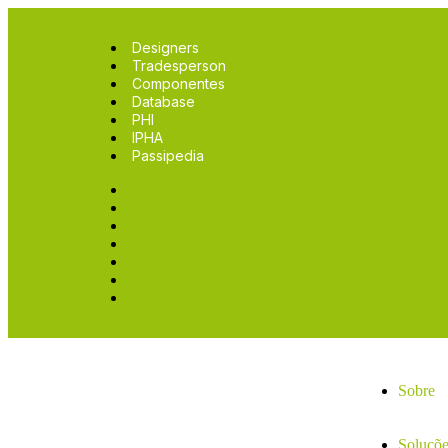
Designers
Tradesperson
Componentes
Database
PHI
IPHA
Passipedia
Designers
Tradesperson
Componentes
Database
PHI
IPHA
Passipedia
Sobre
Soluçõe