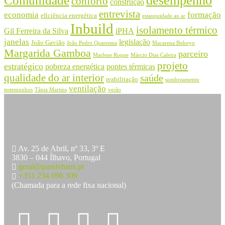
desempenho
Comunidade
conforto
construção
entrevista
economia
formação
eficiência energética
estanquidade ao ar
Inbuild
isolamento térmico
Gil Ferreira da Silva
iPHA
janelas
legislação
João Gavião
João Pedro Quaresma
Macarena Bohoyo
Margarida Gamboa
parceiro
Marlene Roque
Márcio Dias Caleira
projeto
estratégico
pobreza energética
pontes térmicas
qualidade do ar interior
saúde
reabilitação
sombreamento
ventilação
testemunhos
Tânia Martins
verão
Av. 25 de Abril, nº 33, 3º E
3830 – 044 Ílhavo, Portugal
geral@passivhaus.pt
+351 234 096 309
(Chamada para a rede fixa nacional)