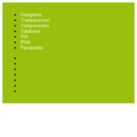
Designers
Tradesperson
Componentes
Database
PHI
IPHA
Passipedia
Designers
Tradesperson
Componentes
Database
PHI
IPHA
Passipedia