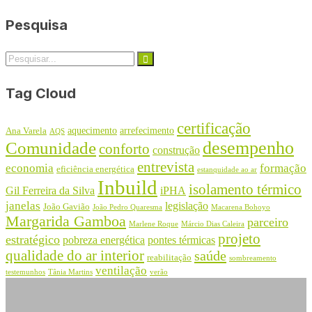
Pesquisa
Tag Cloud
certificação
aquecimento
arrefecimento
Ana Varela
AQS
desempenho
Comunidade
conforto
construção
entrevista
economia
formação
eficiência energética
estanquidade ao ar
Inbuild
isolamento térmico
Gil Ferreira da Silva
iPHA
janelas
legislação
João Gavião
João Pedro Quaresma
Macarena Bohoyo
Margarida Gamboa
parceiro
Marlene Roque
Márcio Dias Caleira
projeto
estratégico
pobreza energética
pontes térmicas
qualidade do ar interior
saúde
reabilitação
sombreamento
ventilação
testemunhos
Tânia Martins
verão