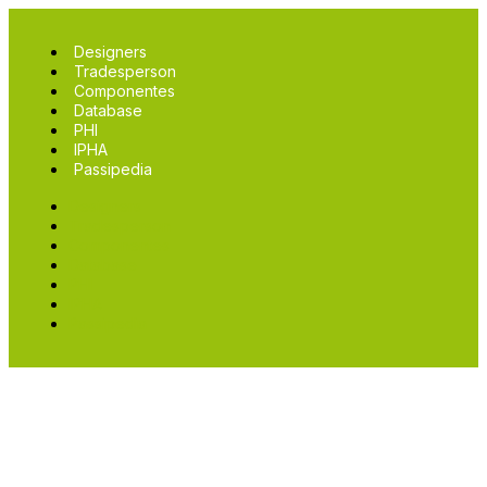
Designers
Tradesperson
Componentes
Database
PHI
IPHA
Passipedia
Designers
Tradesperson
Componentes
Database
PHI
IPHA
Passipedia