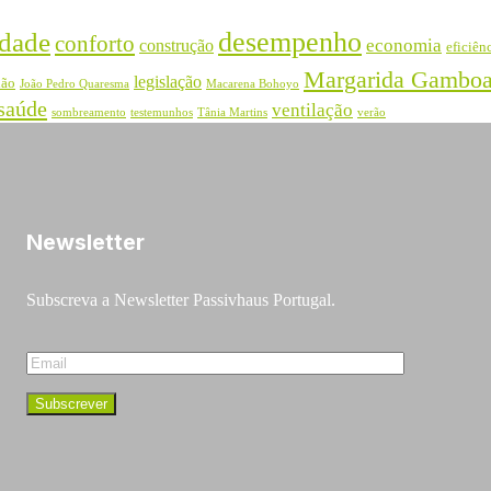
desempenho
dade
conforto
economia
construção
eficiên
Margarida Gambo
legislação
ião
João Pedro Quaresma
Macarena Bohoyo
saúde
ventilação
sombreamento
testemunhos
Tânia Martins
verão
Newsletter
Subscreva a Newsletter Passivhaus Portugal.