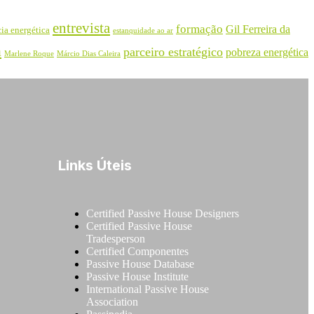
entrevista
formação
Gil Ferreira da
cia energética
estanquidade ao ar
a
parceiro estratégico
pobreza energética
Marlene Roque
Márcio Dias Caleira
Links Úteis
Certified Passive House Designers
Certified Passive House
Tradesperson
Certified Componentes
Passive House Database
Passive House Institute
International Passive House
Association