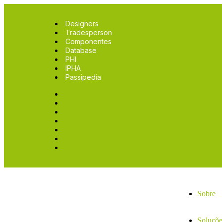
Designers
Tradesperson
Componentes
Database
PHI
IPHA
Passipedia
Designers
Tradesperson
Componentes
Database
PHI
IPHA
Passipedia
Sobre
Soluçõe