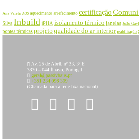
Comuni
certificação
aquecimento
arrefecimento
Ana Varela
AQS
Inbuild
isolamento térmico
janelas
Silva
iPHA
João Gav
projeto
qualidade do ar interior
pontes térmicas
reabilitação
Av. 25 de Abril, nº 33, 3º E
3830 – 044 Ílhavo, Portugal
geral@passivhaus.pt
+351 234 096 309
(Chamada para a rede fixa nacional)